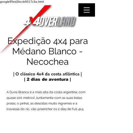
google95ed2bccb6017c3a.html
Expedição
4x4 para
Médano Blanco -
Necochea
| O clássico 4x4 da costa atlântica |
| 2 dias de aventura |
A Duna Branca é a mais alta da costa argentina, com
quase 100 metros! Juntamente com as suas belas
praias, o pinhal, as descidas muito íngremes e a
travessia do rio, vão preencher os 2 dias de full 4x4.